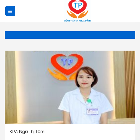
Skip
to
content
KTV: Ngô Thị Tâm
...