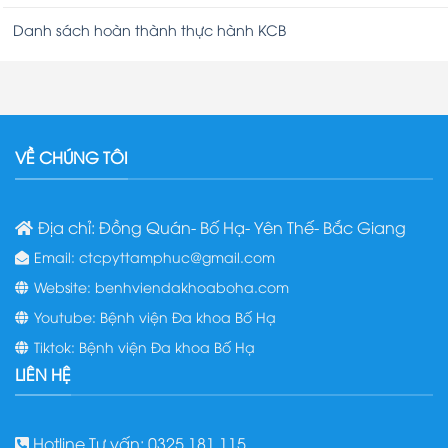
Danh sách hoàn thành thực hành KCB
VỀ CHÚNG TÔI
Địa chỉ: Đồng Quán- Bố Hạ- Yên Thế- Bắc Giang
Email: ctcpyttamphuc@gmail.com
Website: benhviendakhoaboha.com
Youtube: Bệnh viện Đa khoa Bố Hạ
Tiktok: Bệnh viện Đa khoa Bố Hạ
LIÊN HỆ
Hotline Tư vấn: 0325.181.115