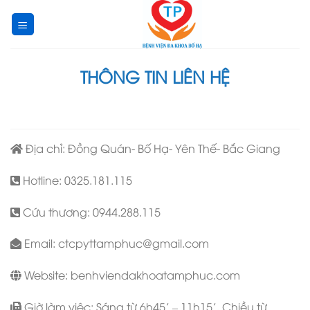
Skip
to
content
THÔNG TIN LIÊN HỆ
Địa chỉ: Đồng Quán- Bố Hạ- Yên Thế- Bắc Giang
Hotline: 0325.181.115
Cứu thương: 0944.288.115
Email: ctcpyttamphuc@gmail.com
Website: benhviendakhoatamphuc.com
Giờ làm việc: Sáng từ 6h45’ – 11h15’. Chiều từ