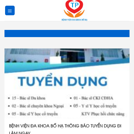
Skip
to
content
BỆNH VIỆN ĐA KHOA BỐ HẠ THÔNG BÁO TUYỂN DỤNG ĐI
LÀM NGAY