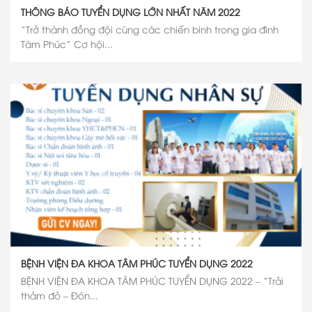
THÔNG BÁO TUYỂN DỤNG LỚN NHẤT NĂM 2022
“Trở thành đồng đội cùng các chiến binh trong gia đình
Tâm Phúc” Cơ hội...
BỆNH VIỆN ĐA KHOA TÂM PHÚC TUYỂN DỤNG 2022
BỆNH VIỆN ĐA KHOA TÂM PHÚC TUYỂN DỤNG 2022 – “Trải
thảm đỏ – Đón...