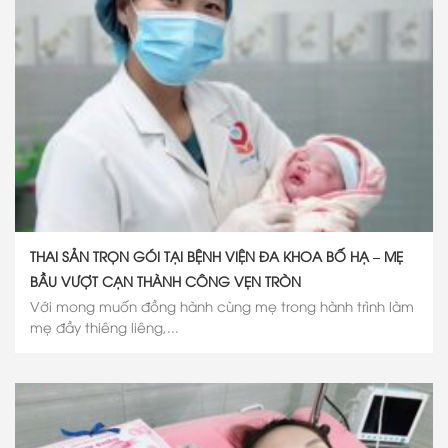
THAI SẢN TRỌN GÓI TẠI BỆNH VIỆN ĐA KHOA BỐ HẠ – MẸ
BẦU VƯỢT CẠN THÀNH CÔNG VẸN TRÒN
Với mong muốn đồng hành cùng mẹ trong hành trình làm
mẹ đầy thiêng liêng,...