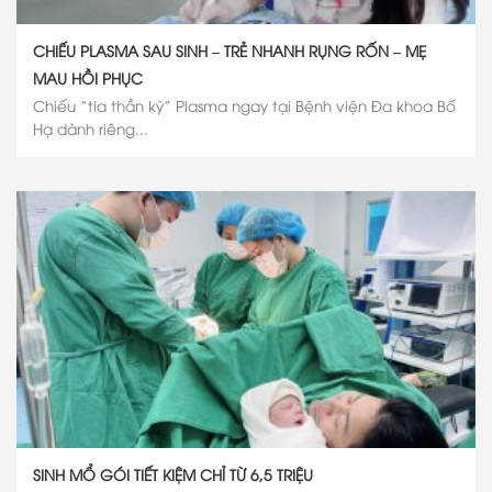
CHIẾU PLASMA SAU SINH – TRẺ NHANH RỤNG RỐN – MẸ
MAU HỒI PHỤC
Chiếu “tia thần kỳ” Plasma ngay tại Bệnh viện Đa khoa Bố
Hạ dành riêng...
SINH MỔ GÓI TIẾT KIỆM CHỈ TỪ 6,5 TRIỆU