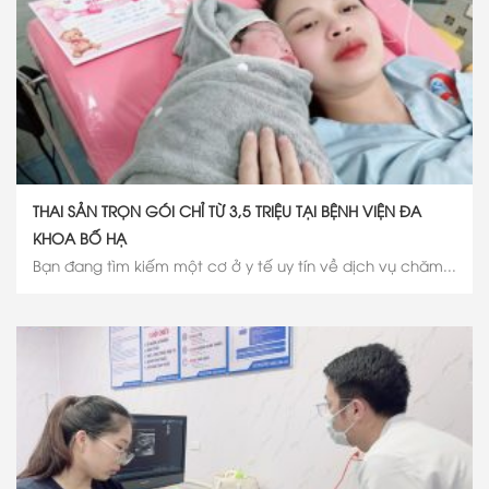
THAI SẢN TRỌN GÓI CHỈ TỪ 3,5 TRIỆU TẠI BỆNH VIỆN ĐA
KHOA BỐ HẠ
Bạn đang tìm kiếm một cơ ở y tế uy tín về dịch vụ chăm...