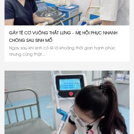
GÂY TÊ CƠ VUÔNG THẮT LƯNG – MẸ HỒI PHỤC NHANH
CHÓNG SAU SINH MỔ
Ngay sau khi sinh có lẽ là khoảng thời gian hạnh phúc
nhưng cũng thật...