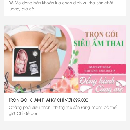
Bố Mẹ đang băn khoăn lựa chọn dịch vụ thai sản chất
lượng, giá cả...
TRỌN GÓI KHÁM THAI KỲ CHỈ VỚI 399.000
Chẳng phải siêu nhân, nhưng mẹ sẵn sàng “cân” cả thế
giới Chỉ để con...