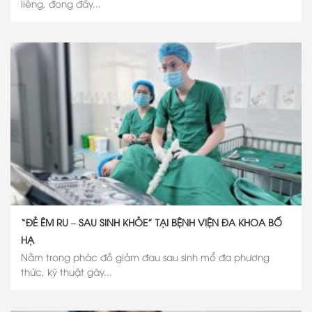
liêng, đong đầy...
“ĐẺ ÊM RU – SAU SINH KHỎE” TẠI BỆNH VIỆN ĐA KHOA BỐ
HẠ
Nằm trong phác đồ giảm đau sau sinh mổ đa phương
thức, kỹ thuật gây...