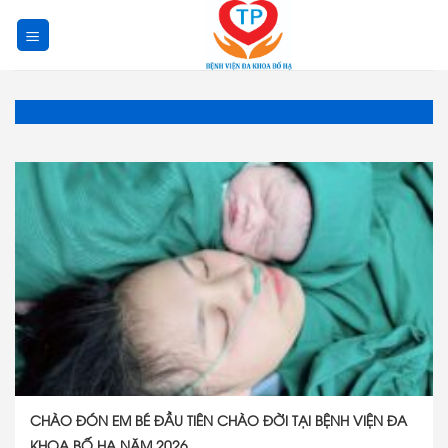
Skip
to
content
CHÀO ĐÓN EM BÉ ĐẦU TIÊN CHÀO ĐỜI TẠI BỆNH VIỆN ĐA
KHOA BỐ HẠ NĂM 2026