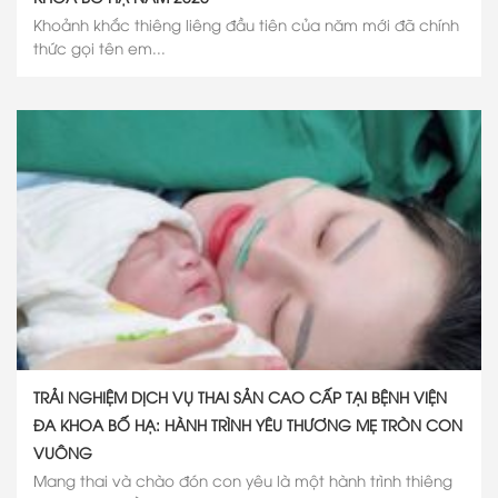
Khoảnh khắc thiêng liêng đầu tiên của năm mới đã chính
thức gọi tên em...
TRẢI NGHIỆM DỊCH VỤ THAI SẢN CAO CẤP TẠI BỆNH VIỆN
ĐA KHOA BỐ HẠ: HÀNH TRÌNH YÊU THƯƠNG MẸ TRÒN CON
VUÔNG
Mang thai và chào đón con yêu là một hành trình thiêng