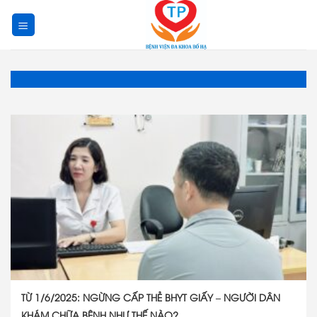
Skip
to
content
TỪ 1/6/2025: NGỪNG CẤP THẺ BHYT GIẤY – NGƯỜI DÂN
KHÁM CHỮA BỆNH NHƯ THẾ NÀO?