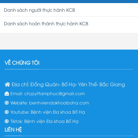
Danh sách người thực hành KCB
Danh sách hoàn thành thực hành KCB
VỀ CHÚNG TÔI
Địa chỉ: Đồng Quán- Bố Hạ- Yên Thế- Bắc Giang
Email: ctcpyttamphuc@gmail.com
Website: benhviendakhoaboha.com
Youtube: Bệnh viện Đa khoa Bố Hạ
Tiktok: Bệnh viện Đa khoa Bố Hạ
LIÊN HỆ