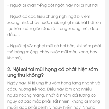
– Người bị khàn tiếng đột ngột, hay nói bị hụt hơi.
– Người có các triệu chứng nghi ngờ bị viêm
xoang như: chảy nước mũi, nghẹt mũi, hắt hơi liên
tục kèm cảm giác đau rát trong xoang mũi, đau
đầu,…
– Người bị VA: nghẹt mũi cả hai bên, khi nằm phải
thở bằng miệng, chảy nước mũi màu xanh, hay
khịt mũi,…
2. Nội soi tai mũi họng có phát hiện sớm
ung thư không?
Ngày nay, tỷ lệ ung thư vòm họng tăng nhanh và
có xu hướng trẻ hóa. Điều này làm cho nhiều
người hoang mang, nhất là nhóm đối tượng có
nguy cơ cao mắc phải. Tất nhiên, không ai mong
muốn gặp phải bệnh lý nguy hiểm này. Nhưng