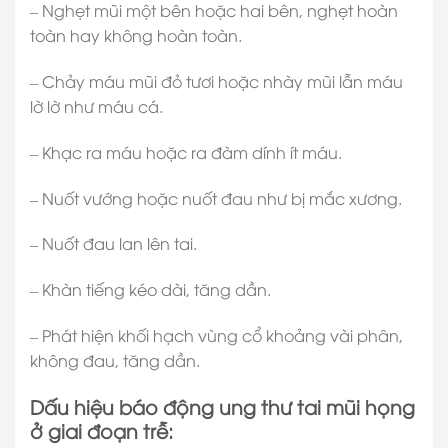
– Nghẹt mũi một bên hoặc hai bên, nghẹt hoàn
toàn hay không hoàn toàn.
– Chảy máu mũi đỏ tươi hoặc nhày mũi lẫn máu
lờ lờ như máu cá.
– Khạc ra máu hoặc ra đàm dính ít máu.
– Nuốt vướng hoặc nuốt đau như bị mắc xương.
– Nuốt đau lan lên tai.
– Khàn tiếng kéo dài, tăng dần.
– Phát hiện khối hạch vùng cổ khoảng vài phân,
không đau, tăng dần.
Dấu hiệu báo động ung thư tai mũi họng
ở giai đoạn trễ: