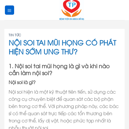
Skip
to
content
TIN TỨC
NỘI SOI TAI MŨI HỌNG CÓ PHÁT
HIỆN SỚM UNG THƯ?
1. Nội soi tai mũi họng là gì và khi nào
cần làm nội soi?
Nội soi là gì?
Nội soi hiện là một kỹ thuật tiên tiến, sử dụng các
công cụ chuyên biệt để quan sát các bộ phận
bên trong cơ thể. Với phương pháp này, các bác
sĩ có thể quan sát trực tiếp các tổn thương bên
trong cơ thể, lấy dị vật, hoặc phức tạp nhất là
phẫu thuật nội soi.