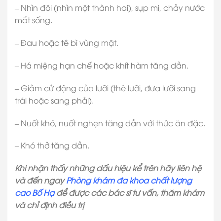
– Nhìn đôi (nhìn một thành hai), sụp mi, chảy nước
mắt sống.
– Đau hoặc tê bì vùng mặt.
– Há miệng hạn chế hoặc khít hàm tăng dần.
– Giảm cử động của lưỡi (thè lưỡi, đưa lưỡi sang
trái hoặc sang phải).
– Nuốt khó, nuốt nghẹn tăng dần với thức ăn đặc.
– Khó thở tăng dần.
Khi nhận thấy những dấu hiệu kể trên hãy liên hệ
và đến ngay
Phòng khám đa khoa chất lượng
cao Bố Hạ
để được các bác sĩ tư vấn, thăm khám
và chỉ định điều trị