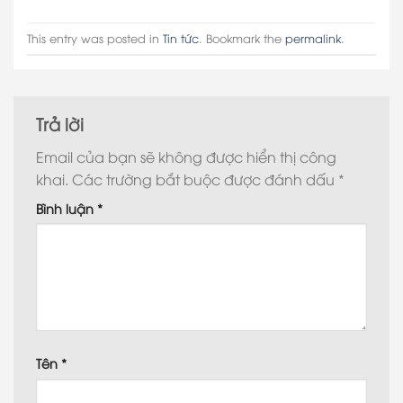
This entry was posted in
Tin tức
. Bookmark the
permalink
.
Trả lời
Email của bạn sẽ không được hiển thị công
khai.
Các trường bắt buộc được đánh dấu
*
Bình luận
*
Tên
*