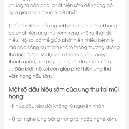
chúng ta cần phải phát hiện sớm để không bỏ
qua giai đoạn chữa trị tốt nhất.
Thế nên việc nhiều người băn khoăn nội soi họng
có phát hiện ung thư vòm họng không thật dễ
hiểu. Nội soi có thể giúp phát hiện nhiều bệnh lý
mà các công cụ thăm khám thông thường không
thể làm được. Ví dụ: viêm thanh quản, polyp
thanh quản, hạt dây thanh, liệt dây thanh âm,
…
Đặc biệt, nội soi còn giúp phát hiện ung thư
vòm họng hầu sớm.
Một số dấu hiệu sớm của ung thư tai mũi
họng:
– Nhức đầu kéo dài không rõ nguyên nhân.
– Ù tai, nghe lùng bùng trong tai hoặc nghe kém.