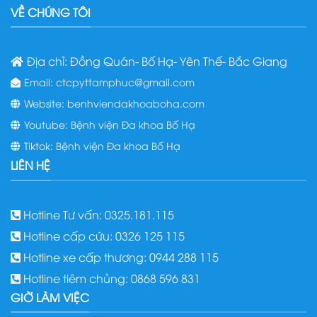
VỀ CHÚNG TÔI
Địa chỉ: Đồng Quán- Bố Hạ- Yên Thế- Bắc Giang
Email: ctcpyttamphuc@gmail.com
Website: benhviendakhoaboha.com
Youtube: Bệnh viện Đa khoa Bố Hạ
Tiktok: Bệnh viện Đa khoa Bố Hạ
LIÊN HỆ
Hotline Tư vấn: 0325.181.115
Hotline cấp cứu: 0326 125 115
Hotline xe cấp thương: 0944 288 115
Hotline tiêm chủng: 0868 596 831
GIỜ LÀM VIỆC