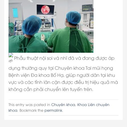
Phẫu thuật nội soi vá nhĩ đã và đang được áp
dụng thường quy tại Chuyên khoa Tai mũi họng
Bệnh viện Đa khoa Bố Hạ, giúp người dân tại khu
vực và các tỉnh lân cận được điều trị hiệu quả mà
không cần phải chuyển lên tuyến trên.
This entry was posted in
Chuyên khoa
,
Khoa Liên chuyên
khoa
. Bookmark the
permalink
.