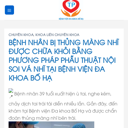
Skip
to
content
CHUYÊN KHOA
,
KHOA LIÊN CHUYÊN KHOA
BỆNH NHÂN BỊ THỦNG MÀNG NHĨ
ĐƯỢC CHỮA KHỎI BẰNG
PHƯƠNG PHÁP PHẪU THUẬT NỘI
SOI VÁ NHĨ TẠI BỆNH VIỆN ĐA
KHOA BỐ HẠ
Bệnh nhân 39 tuổi xuất hiện ù tai, nghe kém,
chảy dịch tai trái tái diễn nhiều lần. Gần đây, đến
khám tại Bệnh viện Đa khoa Bố Hạ và được chẩn
đoán thủng màng nhĩ bên trái.