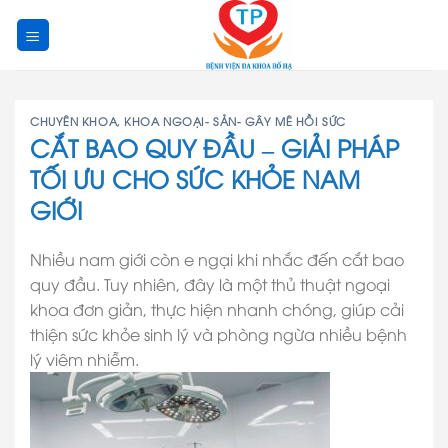
Skip
to
content
CHUYÊN KHOA
,
KHOA NGOẠI- SẢN- GÂY MÊ HỒI SỨC
CẮT BAO QUY ĐẦU – GIẢI PHÁP
TỐI ƯU CHO SỨC KHỎE NAM
GIỚI
Nhiều nam giới còn e ngại khi nhắc đến cắt bao
quy đầu. Tuy nhiên, đây là một thủ thuật ngoại
khoa đơn giản, thực hiện nhanh chóng, giúp cải
thiện sức khỏe sinh lý và phòng ngừa nhiều bệnh
lý viêm nhiễm.