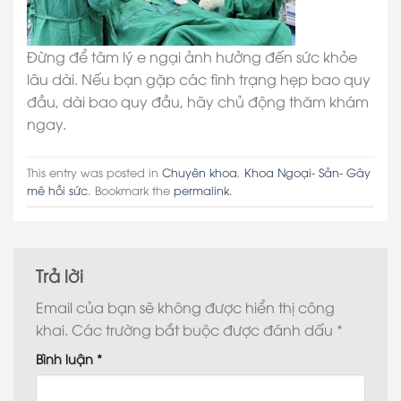
Đừng để tâm lý e ngại ảnh hưởng đến sức khỏe
lâu dài. Nếu bạn gặp các tình trạng hẹp bao quy
đầu, dài bao quy đầu, hãy chủ động thăm khám
ngay.
This entry was posted in
Chuyên khoa
,
Khoa Ngoại- Sản- Gây
mê hồi sức
. Bookmark the
permalink
.
Trả lời
Email của bạn sẽ không được hiển thị công
khai.
Các trường bắt buộc được đánh dấu
*
Bình luận
*