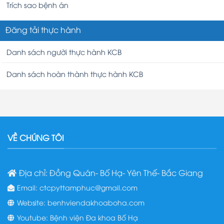
Trích sao bệnh án
Đăng tải thực hành
Danh sách người thực hành KCB
Danh sách hoàn thành thực hành KCB
VỀ CHÚNG TÔI
Địa chỉ: Đồng Quán- Bố Hạ- Yên Thế- Bắc Giang
Email: ctcpyttamphuc@gmail.com
Website: benhviendakhoaboha.com
Youtube: Bệnh viện Đa khoa Bố Hạ