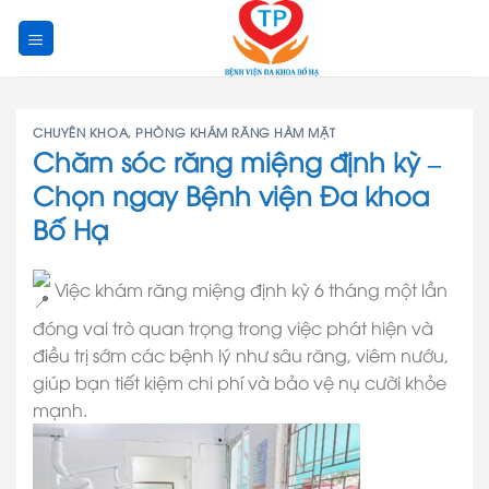
Skip
to
content
CHUYÊN KHOA
,
PHÒNG KHÁM RĂNG HÀM MẶT
Chăm sóc răng miệng định kỳ –
Chọn ngay Bệnh viện Đa khoa
Bố Hạ
Việc khám răng miệng định kỳ 6 tháng một lần
đóng vai trò quan trọng trong việc phát hiện và
điều trị sớm các bệnh lý như sâu răng, viêm nướu,
giúp bạn tiết kiệm chi phí và bảo vệ nụ cười khỏe
mạnh.