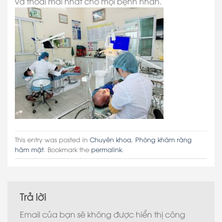
và thoải mái nhất cho mọi bệnh nhân.
This entry was posted in
Chuyên khoa
,
Phòng khám răng
hàm mặt
. Bookmark the
permalink
.
Trả lời
Email của bạn sẽ không được hiển thị công