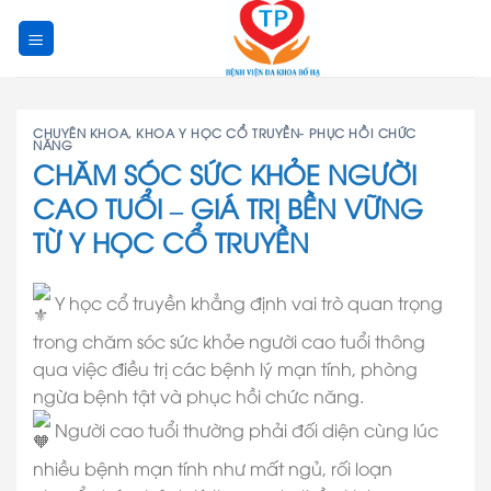
Skip
to
content
CHUYÊN KHOA
,
KHOA Y HỌC CỔ TRUYỀN- PHỤC HỒI CHỨC
NĂNG
CHĂM SÓC SỨC KHỎE NGƯỜI
CAO TUỔI – GIÁ TRỊ BỀN VỮNG
TỪ Y HỌC CỔ TRUYỀN
Y học cổ truyền khẳng định vai trò quan trọng
trong chăm sóc sức khỏe người cao tuổi thông
qua việc điều trị các bệnh lý mạn tính, phòng
ngừa bệnh tật và phục hồi chức năng.
Người cao tuổi thường phải đối diện cùng lúc
nhiều bệnh mạn tính như mất ngủ, rối loạn