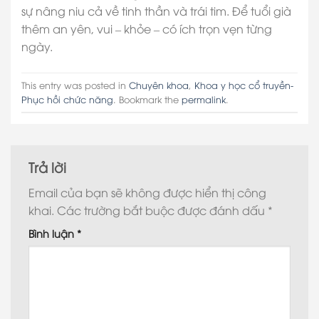
sự nâng niu cả về tinh thần và trái tim. Để tuổi già
thêm an yên, vui – khỏe – có ích trọn vẹn từng
ngày.
This entry was posted in
Chuyên khoa
,
Khoa y học cổ truyền-
Phục hồi chức năng
. Bookmark the
permalink
.
Trả lời
Email của bạn sẽ không được hiển thị công
khai.
Các trường bắt buộc được đánh dấu
*
Bình luận
*