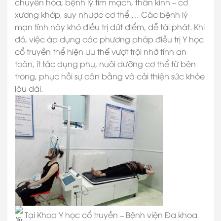
chuyển hóa, bệnh lý tim mạch, thần kinh – cơ
xương khớp, suy nhược cơ thể,… Các bệnh lý
mạn tính này khó điều trị dứt điểm, dễ tái phát. Khi
đó, việc áp dụng các phương pháp điều trị Y học
cổ truyền thể hiện ưu thế vượt trội nhờ tính an
toàn, ít tác dụng phụ, nuôi dưỡng cơ thể từ bên
trong, phục hồi sự cân bằng và cải thiện sức khỏe
lâu dài.
Tại Khoa Y học cổ truyền – Bệnh viện Đa khoa