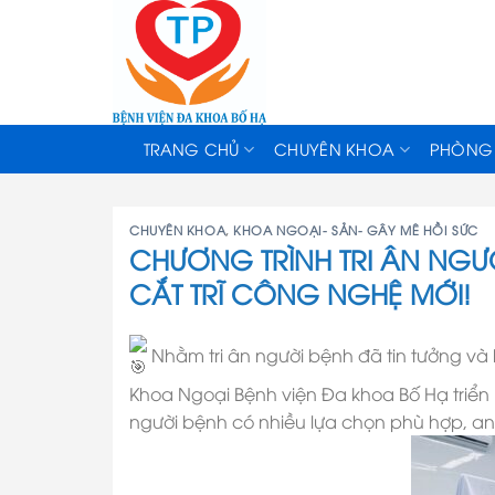
Skip
to
content
TRANG CHỦ
CHUYÊN KHOA
PHÒNG
CHUYÊN KHOA
,
KHOA NGOẠI- SẢN- GÂY MÊ HỒI SỨC
CHƯƠNG TRÌNH TRI ÂN NGƯỜ
CẮT TRĨ CÔNG NGHỆ MỚI!
Nhằm tri ân người bệnh đã tin tưởng và 
Khoa Ngoại Bệnh viện Đa khoa Bố Hạ triển k
người bệnh có nhiều lựa chọn phù hợp, an