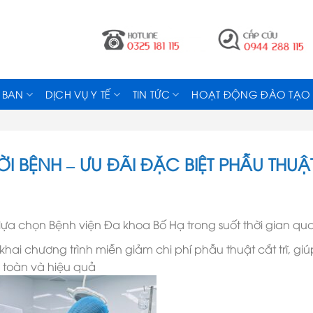
 BAN
DỊCH VỤ Y TẾ
TIN TỨC
HOẠT ĐỘNG ĐÀO TẠO
I BỆNH – ƯU ĐÃI ĐẶC BIỆT PHẪU THUẬ
lựa chọn Bệnh viện Đa khoa Bố Hạ trong suốt thời gian qua
hai chương trình miễn giảm chi phí phẫu thuật cắt trĩ, giú
 toàn và hiệu quả