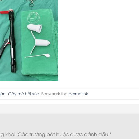
Sản- Gây mê hồi sức
. Bookmark the
permalink
.
g khai.
Các trường bắt buộc được đánh dấu
*