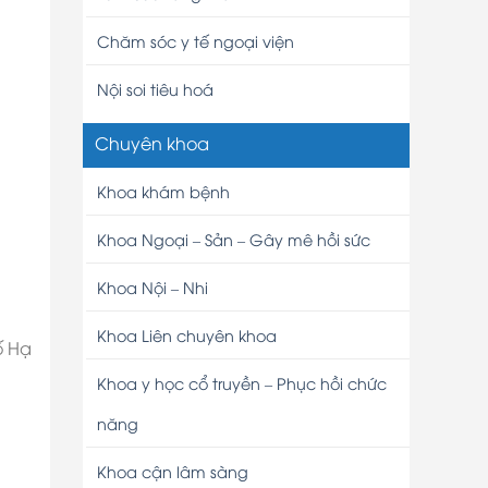
Chăm sóc y tế ngoại viện
Nội soi tiêu hoá
Chuyên khoa
Khoa khám bệnh
Khoa Ngoại – Sản – Gây mê hồi sức
Khoa Nội – Nhi
Khoa Liên chuyên khoa
ố Hạ
Khoa y học cổ truyền – Phục hồi chức
năng
Khoa cận lâm sàng