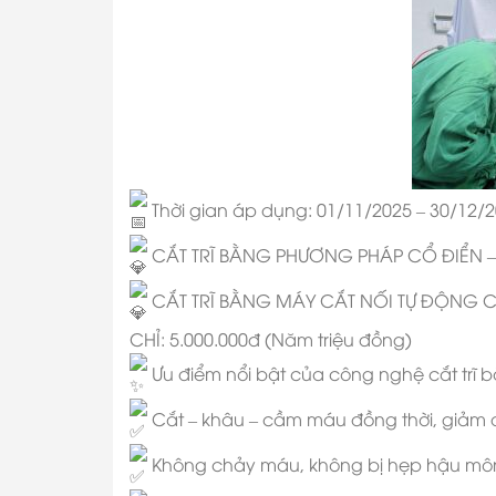
Thời gian áp dụng: 01/11/2025 – 30/12/
CẮT TRĨ BẰNG PHƯƠNG PHÁP CỔ ĐIỂN – CH
CẮT TRĨ BẰNG MÁY CẮT NỐI TỰ ĐỘNG
CHỈ: 5.000.000đ (Năm triệu đồng)
Ưu điểm nổi bật của công nghệ cắt tr
Cắt – khâu – cầm máu đồng thời, giảm đ
Không chảy máu, không bị hẹp hậu môn,