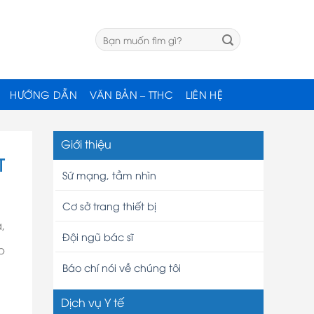
HƯỚNG DẪN
VĂN BẢN – TTHC
LIÊN HỆ
Giới thiệu
T
Sứ mạng, tầm nhìn
Cơ sở trang thiết bị
,
Đội ngũ bác sĩ
p
Báo chí nói về chúng tôi
Dịch vụ Y tế