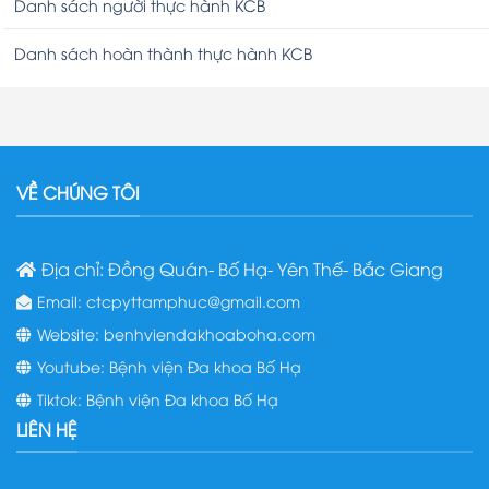
Danh sách người thực hành KCB
Danh sách hoàn thành thực hành KCB
VỀ CHÚNG TÔI
Địa chỉ: Đồng Quán- Bố Hạ- Yên Thế- Bắc Giang
Email: ctcpyttamphuc@gmail.com
Website: benhviendakhoaboha.com
Youtube: Bệnh viện Đa khoa Bố Hạ
Tiktok: Bệnh viện Đa khoa Bố Hạ
LIÊN HỆ