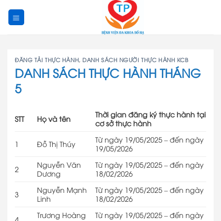
Skip
to
content
ĐĂNG TẢI THỰC HÀNH
,
DANH SÁCH NGƯỜI THỰC HÀNH KCB
DANH SÁCH THỰC HÀNH THÁNG
5
Thời gian đăng ký thực hành tại
STT
Họ và tên
cơ sở thực hành
Từ ngày 19/05/2025 – đến ngày
1
Đỗ Thị Thúy
19/05/2026
Nguyễn Văn
Từ ngày 19/05/2025 – đến ngày
2
Dương
18/02/2026
Nguyễn Mạnh
Từ ngày 19/05/2025 – đến ngày
3
Linh
18/02/2026
Trương Hoàng
Từ ngày 19/05/2025 – đến ngày
4