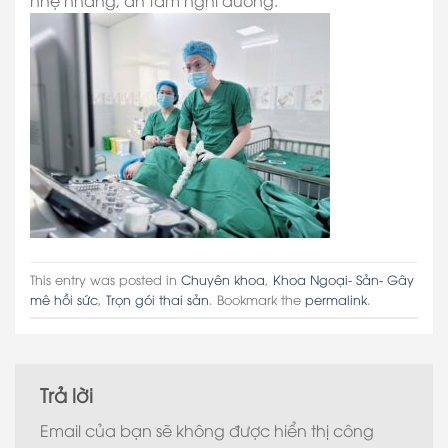
This entry was posted in
Chuyên khoa
,
Khoa Ngoại- Sản- Gây
mê hồi sức
,
Trọn gói thai sản
. Bookmark the
permalink
.
Trả lời
Email của bạn sẽ không được hiển thị công