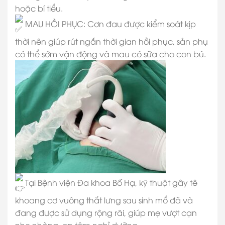
hoặc bí tiểu.
MAU HỒI PHỤC: Cơn đau được kiểm soát kịp
thời nên giúp rút ngắn thời gian hồi phục, sản phụ
có thể sớm vận động và mau có sữa cho con bú.
Tại Bệnh viện Đa khoa Bố Hạ, kỹ thuật gây tê
khoang cơ vuông thắt lưng sau sinh mổ đã và
đang được sử dụng rộng rãi, giúp mẹ vượt cạn
nhẹ nhàng, an tâm nghỉ dưỡng.