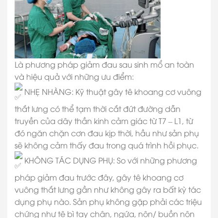
Là phương pháp giảm đau sau sinh mổ an toàn
và hiệu quả với những ưu điểm:
NHẸ NHÀNG: Kỹ thuật gây tê khoang cơ vuông
thắt lưng có thể tạm thời cắt đứt đường dẫn
truyền của dây thần kinh cảm giác từ T7 – L1, từ
đó ngăn chặn cơn đau kịp thời, hầu như sản phụ
sẽ không cảm thấy đau trong quá trình hồi phục.
KHÔNG TÁC DỤNG PHỤ: So với những phương
pháp giảm đau trước đây, gây tê khoang cơ
vuông thắt lưng gần như không gây ra bất kỳ tác
dụng phụ nào. Sản phụ không gặp phải các triệu
chứng như tê bì tay chân, ngứa, nôn/ buồn nôn