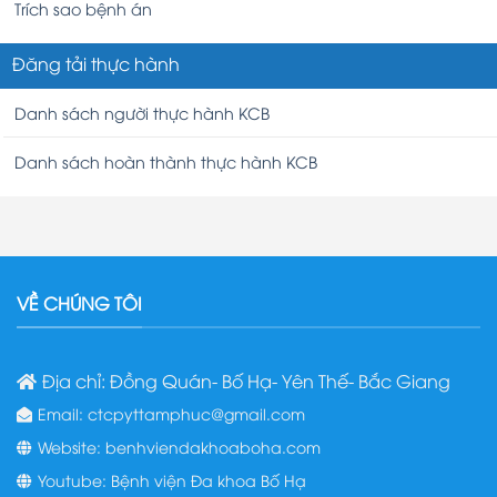
Trích sao bệnh án
Đăng tải thực hành
Danh sách người thực hành KCB
Danh sách hoàn thành thực hành KCB
VỀ CHÚNG TÔI
Địa chỉ: Đồng Quán- Bố Hạ- Yên Thế- Bắc Giang
Email: ctcpyttamphuc@gmail.com
Website: benhviendakhoaboha.com
Youtube: Bệnh viện Đa khoa Bố Hạ