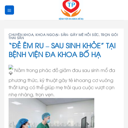
Skip
to
content
CHUYÊN KHOA
,
KHOA NGOẠI- SẢN- GÂY MÊ HỒI SỨC
,
TRỌN GÓI
THAI SẢN
“ĐẺ ÊM RU – SAU SINH KHỎE” TẠI
BỆNH VIỆN ĐA KHOA BỐ HẠ
Nằm trong phác đồ giảm đau sau sinh mổ đa
phương thức, kỹ thuật gây tê khoang cơ vuông
thắt lưng có thể giúp mẹ trải qua cuộc vượt cạn
nhẹ nhàng, trọn vẹn.