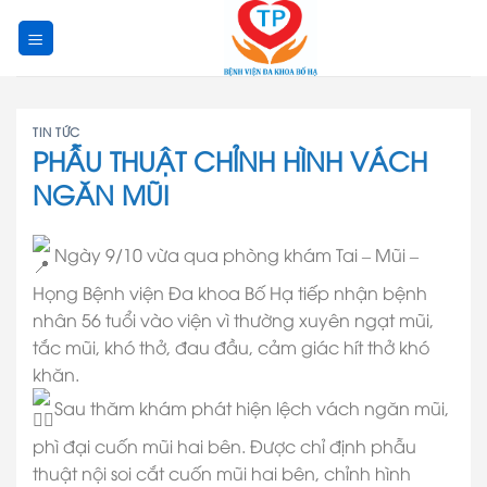
Skip
to
content
TIN TỨC
PHẪU THUẬT CHỈNH HÌNH VÁCH
NGĂN MŨI
Ngày 9/10 vừa qua phòng khám Tai – Mũi –
Họng Bệnh viện Đa khoa Bố Hạ tiếp nhận bệnh
nhân 56 tuổi vào viện vì thường xuyên ngạt mũi,
tắc mũi, khó thở, đau đầu, cảm giác hít thở khó
khăn.
Sau thăm khám phát hiện lệch vách ngăn mũi,
phì đại cuốn mũi hai bên. Được chỉ định phẫu
thuật nội soi cắt cuốn mũi hai bên, chỉnh hình