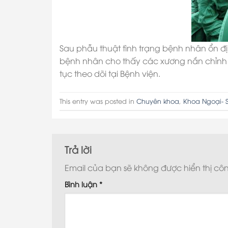
Sau phẫu thuật tình trạng bệnh nhân ổn đ
bệnh nhân cho thấy các xương nắn chỉnh tốt
tục theo dõi tại Bệnh viện.
This entry was posted in
Chuyên khoa
,
Khoa Ngoại- 
Trả lời
Email của bạn sẽ không được hiển thị côn
Bình luận
*