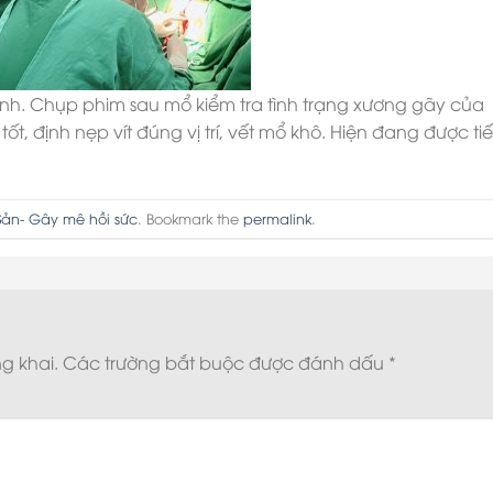
ịnh. Chụp phim sau mổ kiểm tra tình trạng xương gãy của
, định nẹp vít đúng vị trí, vết mổ khô. Hiện đang được ti
Sản- Gây mê hồi sức
. Bookmark the
permalink
.
g khai.
Các trường bắt buộc được đánh dấu
*