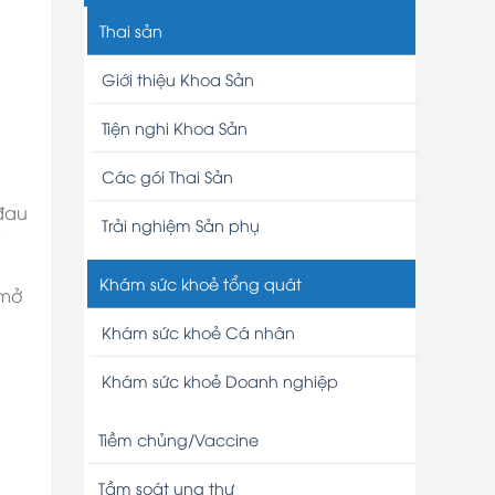
Thai sản
Giới thiệu Khoa Sản
Tiện nghi Khoa Sản
Các gói Thai Sản
 đau
Trải nghiệm Sản phụ
y
Khám sức khoẻ tổng quát
 mở
Khám sức khoẻ Cá nhân
Khám sức khoẻ Doanh nghiệp
Tiềm chủng/Vaccine
Tầm soát ung thư