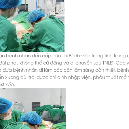
ận bệnh nhân đến cấp cứu tại Bệnh viện trong tình trạng
ùi phải, không thể cử động và di chuyển sau TNLĐ. Các 
à đưa bệnh nhân đi làm các cận lâm sàng cần thiết, bệnh
 xương đùi trái được chỉ định nhập viện, phẫu thuật mổ
st xốp.