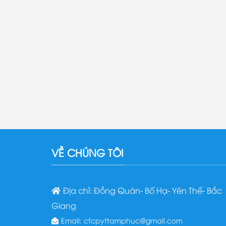
VỀ CHÚNG TÔI
Địa chỉ: Đồng Quán- Bố Hạ- Yên Thế- Bắc
Giang
Email: ctcpyttamphuc@gmail.com