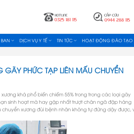
 BAN
DỊCH VỤ Y TẾ
TIN TỨC
HOẠT ĐỘNG ĐÀO TẠO
G GÃY PHỨC TẠP LIÊN MẤU CHUYỂN
y xương khá phổ biến chiếm 55% trong trong các loại gãy
 nạn sinh hoạt mà hay gặp nhất trượt chân ngã đập háng
ấu chuyển xương đùi bệnh nhân không tự đứng dậy được, 