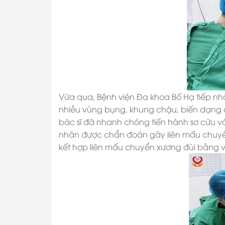
Vừa qua, Bệnh viện Đa khoa Bố Hạ tiếp nh
nhiều vùng bụng, khung chậu, biến dạng đ
bác sĩ đã nhanh chóng tiến hành sơ cứu v
nhân được chẩn đoán gãy liên mấu chuyển
kết hợp liên mấu chuyển xương đùi bằng vi