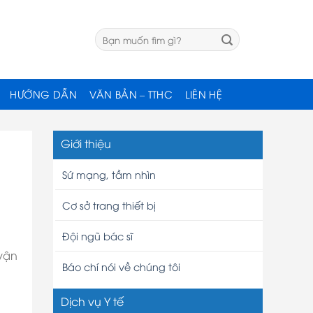
HƯỚNG DẪN
VĂN BẢN – TTHC
LIÊN HỆ
Giới thiệu
Sứ mạng, tầm nhìn
Cơ sở trang thiết bị
Đội ngũ bác sĩ
vận
Báo chí nói về chúng tôi
Dịch vụ Y tế