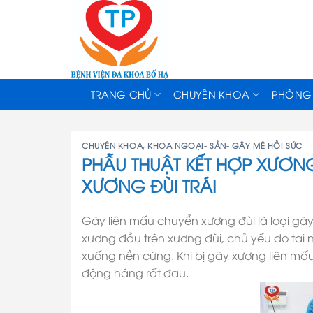
Skip
to
content
TRANG CHỦ
CHUYÊN KHOA
PHÒNG
CHUYÊN KHOA
,
KHOA NGOẠI- SẢN- GÂY MÊ HỒI SỨC
PHẪU THUẬT KẾT HỢP XƯƠN
XƯƠNG ĐÙI TRÁI
Gãy liên mấu chuyển xương đùi là loại gã
xương đầu trên xương đùi, chủ yếu do tai
xuống nền cứng. Khi bị gãy xương liên m
động háng rất đau.