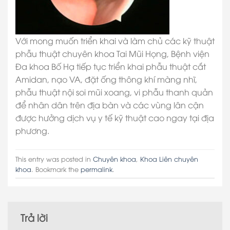
Với mong muốn triển khai và làm chủ các kỹ thuật
phẫu thuật chuyên khoa Tai Mũi Họng, Bệnh viện
Đa khoa Bố Hạ tiếp tục triển khai phẫu thuật cắt
Amidan, nạo VA, đặt ống thông khí màng nhĩ,
phẫu thuật nội soi mũi xoang, vi phẫu thanh quản
để nhân dân trên địa bàn và các vùng lân cận
được hưởng dịch vụ y tế kỹ thuật cao ngay tại địa
phương.
This entry was posted in
Chuyên khoa
,
Khoa Liên chuyên
khoa
. Bookmark the
permalink
.
Trả lời