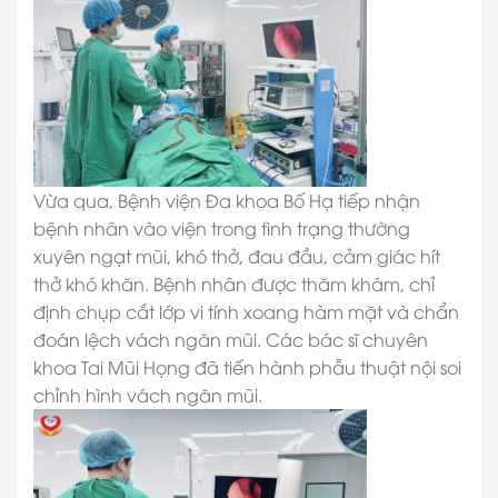
Vừa qua, Bệnh viện Đa khoa Bố Hạ tiếp nhận
bệnh nhân vào viện trong tình trạng thường
xuyên ngạt mũi, khó thở, đau đầu, cảm giác hít
thở khó khăn. Bệnh nhân được thăm khám, chỉ
định chụp cắt lớp vi tính xoang hàm mặt và chẩn
đoán lệch vách ngăn mũi. Các bác sĩ chuyên
khoa Tai Mũi Họng đã tiến hành phẫu thuật nội soi
chỉnh hình vách ngăn mũi.