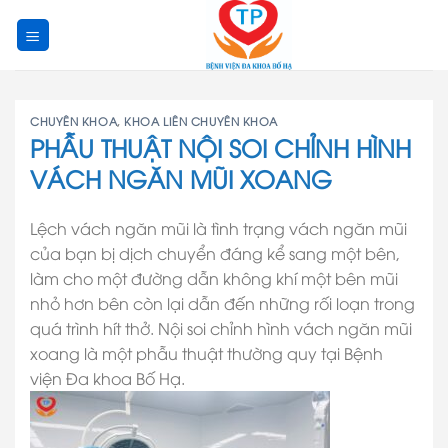
Skip
to
content
CHUYÊN KHOA
,
KHOA LIÊN CHUYÊN KHOA
PHẪU THUẬT NỘI SOI CHỈNH HÌNH
VÁCH NGĂN MŨI XOANG
Lệch vách ngăn mũi là tình trạng vách ngăn mũi
của bạn bị dịch chuyển đáng kể sang một bên,
làm cho một đường dẫn không khí một bên mũi
nhỏ hơn bên còn lại dẫn đến những rối loạn trong
quá trình hít thở. Nội soi chỉnh hình vách ngăn mũi
xoang là một phẫu thuật thường quy tại Bệnh
viện Đa khoa Bố Hạ.