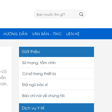
HƯỚNG DẪN
VĂN BẢN – TTHC
LIÊN HỆ
Giới thiệu
Sứ mạng, tầm nhìn
ẻ có
Cơ sở trang thiết bị
phần
hơn.
Đội ngũ bác sĩ
Báo chí nói về chúng tôi
Dịch vụ Y tế