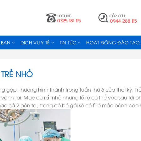
 BAN
DỊCH VỤ Y TẾ
TIN TỨC
HOẠT ĐỘNG ĐÀO TẠO
 TRẺ NHỎ
ng gặp, thường hình thành trong tuần thứ 6 của thai kỳ. Tr
vành tai. Mặc dù rất nhỏ nhưng lỗ rò có thể vào sâu tới 
hoặc cả 2 bên tai, trong đó bé gái sẽ có tỉ lệ mắc bệnh cao 