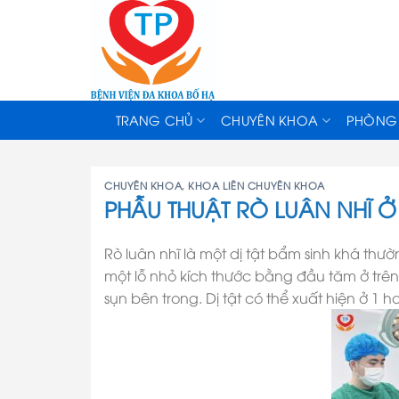
Skip
to
content
TRANG CHỦ
CHUYÊN KHOA
PHÒNG
CHUYÊN KHOA
,
KHOA LIÊN CHUYÊN KHOA
PHẪU THUẬT RÒ LUÂN NHĨ Ở
Rò luân nhĩ là một dị tật bẩm sinh khá thườ
một lỗ nhỏ kích thước bằng đầu tăm ở trên 
sụn bên trong. Dị tật có thể xuất hiện ở 1 