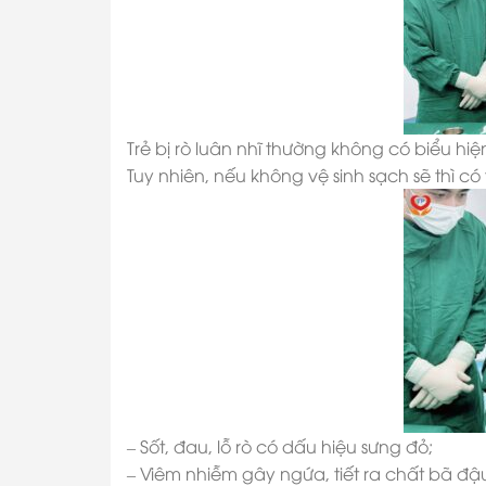
Trẻ bị rò luân nhĩ thường không có biểu hiện
Tuy nhiên, nếu không vệ sinh sạch sẽ thì có
– Sốt, đau, lỗ rò có dấu hiệu sưng đỏ;
– Viêm nhiễm gây ngứa, tiết ra chất bã đậu