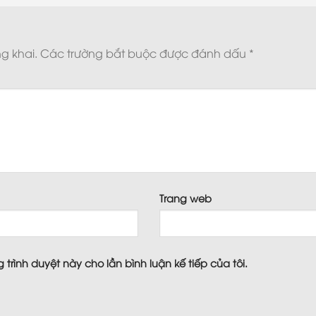
g khai.
Các trường bắt buộc được đánh dấu
*
*
Trang web
 trình duyệt này cho lần bình luận kế tiếp của tôi.