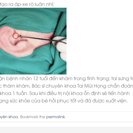
ạo ra áp-xe rò luân nhĩ;
n bệnh nhân 12 tuổi đến khám trong tình trạng: tai sưng t
c thăm khám, Bác sĩ chuyên khoa Tai Mũi Họng chẩn đoá
khoa 1 tuần. Sau khi điều trị nội khoa ổn định sẽ tiến hành
rạng sức khỏe của bé hồi phục tốt và đã được xuất viện.
uyên khoa
. Bookmark the
permalink
.