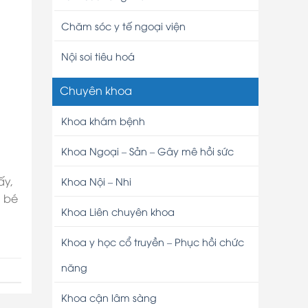
Chăm sóc y tế ngoại viện
Nội soi tiêu hoá
Chuyên khoa
Khoa khám bệnh
Khoa Ngoại – Sản – Gây mê hồi sức
ấy,
Khoa Nội – Nhi
n bé
Khoa Liên chuyên khoa
Khoa y học cổ truyền – Phục hồi chức
năng
Khoa cận lâm sàng