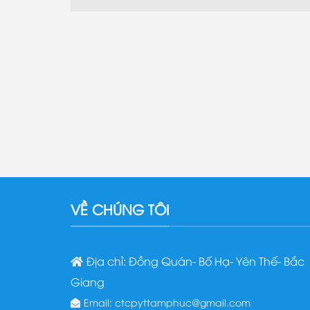
VỀ CHÚNG TÔI
Địa chỉ: Đồng Quán- Bố Hạ- Yên Thế- Bắc
Giang
Email: ctcpyttamphuc@gmail.com