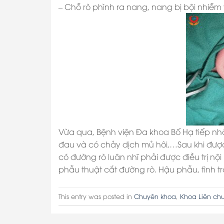
– Chỗ rò phình ra nang, nang bị bội nhiễm t
Vừa qua, Bệnh viện Đa khoa Bố Hạ tiếp nhậ
đau và có chảy dịch mủ hôi,…Sau khi đượ
có đường rò luân nhĩ phải được điều trị nội 
phẫu thuật cắt đường rò. Hậu phẫu, tình t
This entry was posted in
Chuyên khoa
,
Khoa Liên ch