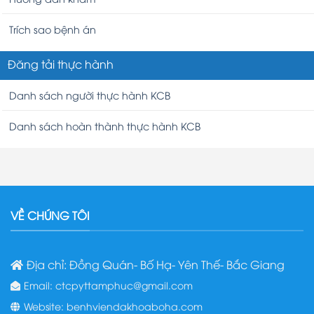
Trích sao bệnh án
Đăng tải thực hành
Danh sách người thực hành KCB
Danh sách hoàn thành thực hành KCB
VỀ CHÚNG TÔI
Địa chỉ: Đồng Quán- Bố Hạ- Yên Thế- Bắc Giang
Email: ctcpyttamphuc@gmail.com
Website: benhviendakhoaboha.com