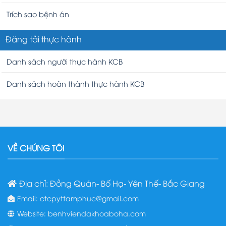
Trích sao bệnh án
Đăng tải thực hành
Danh sách người thực hành KCB
Danh sách hoàn thành thực hành KCB
VỀ CHÚNG TÔI
Địa chỉ: Đồng Quán- Bố Hạ- Yên Thế- Bắc Giang
Email: ctcpyttamphuc@gmail.com
Website: benhviendakhoaboha.com