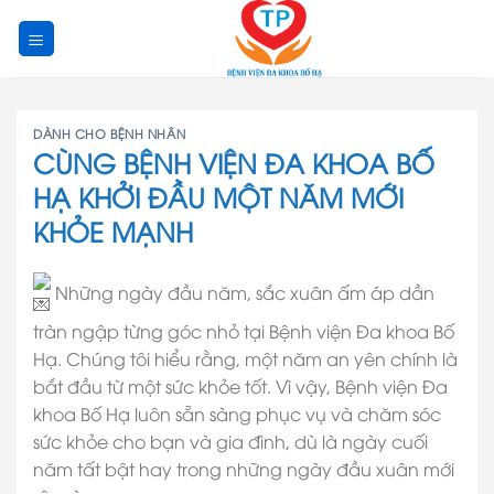
Skip
to
content
DÀNH CHO BỆNH NHÂN
CÙNG BỆNH VIỆN ĐA KHOA BỐ
HẠ KHỞI ĐẦU MỘT NĂM MỚI
KHỎE MẠNH
Những ngày đầu năm, sắc xuân ấm áp dần
tràn ngập từng góc nhỏ tại Bệnh viện Đa khoa Bố
Hạ. Chúng tôi hiểu rằng, một năm an yên chính là
bắt đầu từ một sức khỏe tốt. Vì vậy, Bệnh viện Đa
khoa Bố Hạ luôn sẵn sàng phục vụ và chăm sóc
sức khỏe cho bạn và gia đình, dù là ngày cuối
năm tất bật hay trong những ngày đầu xuân mới