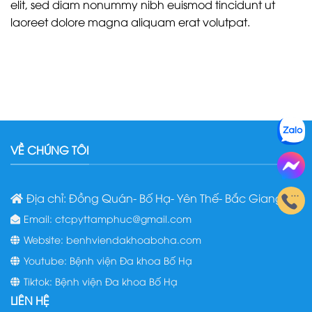
elit, sed diam nonummy nibh euismod tincidunt ut
laoreet dolore magna aliquam erat volutpat.
VỀ CHÚNG TÔI
Địa chỉ: Đồng Quán- Bố Hạ- Yên Thế- Bắc Giang
Email: ctcpyttamphuc@gmail.com
Website: benhviendakhoaboha.com
Youtube: Bệnh viện Đa khoa Bố Hạ
Tiktok: Bệnh viện Đa khoa Bố Hạ
LIÊN HỆ