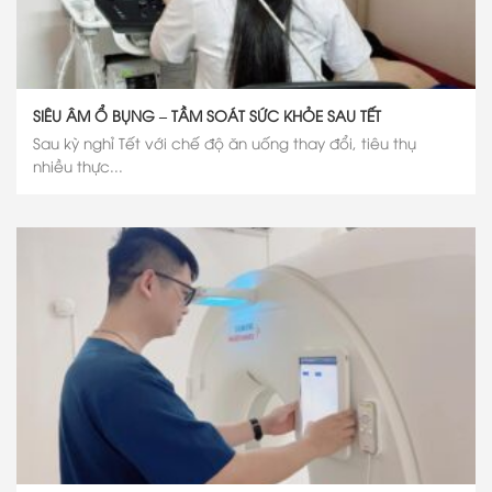
SIÊU ÂM Ổ BỤNG – TẦM SOÁT SỨC KHỎE SAU TẾT
Sau kỳ nghỉ Tết với chế độ ăn uống thay đổi, tiêu thụ
nhiều thực...