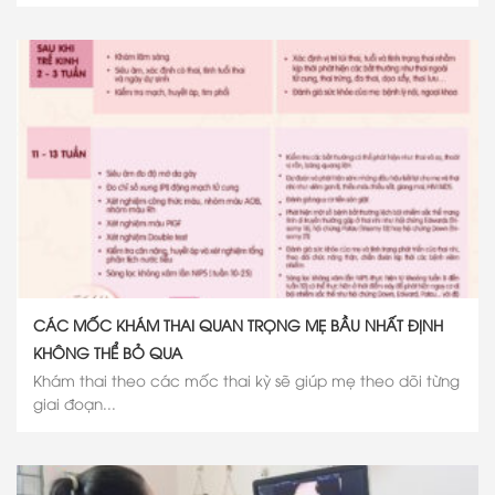
CÁC MỐC KHÁM THAI QUAN TRỌNG MẸ BẦU NHẤT ĐỊNH
KHÔNG THỂ BỎ QUA
Khám thai theo các mốc thai kỳ sẽ giúp mẹ theo dõi từng
giai đoạn...