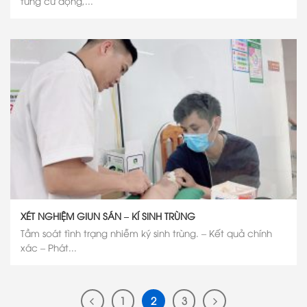
từng cử động,...
XÉT NGHIỆM GIUN SÁN – KÍ SINH TRÙNG
Tầm soát tình trạng nhiễm ký sinh trùng. – Kết quả chính
xác – Phát...
1
2
3