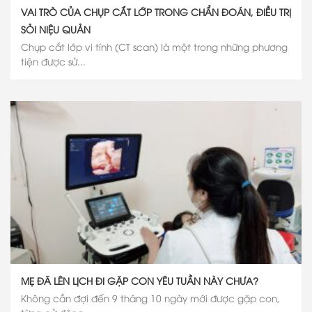
VAI TRÒ CỦA CHỤP CẮT LỚP TRONG CHẨN ĐOÁN, ĐIỀU TRỊ
SỎI NIỆU QUẢN
Chụp cắt lớp vi tính (CT scan) là một trong những phương
tiện được sử...
MẸ ĐÃ LÊN LỊCH ĐI GẶP CON YÊU TUẦN NÀY CHƯA?
Không cần đợi đến 9 tháng 10 ngày mới được gặp con,