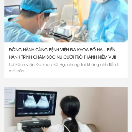
ĐỒNG HÀNH CÙNG BỆNH VIỆN ĐA KHOA BỐ HẠ – BIẾN
HÀNH TRÌNH CHĂM SÓC NỤ CƯỜI TRỞ THÀNH NIỀM VUI!
Tại Bệnh viện Đa khoa Bố Hạ, chúng tôi không chỉ điều trị
mà còn...