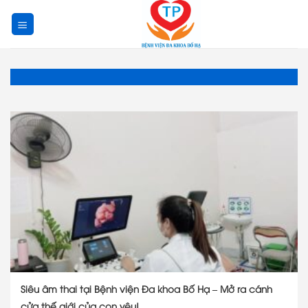
Skip
to
content
Siêu âm thai tại Bệnh viện Đa khoa Bố Hạ – Mở ra cánh
cửa thế giới của con yêu!