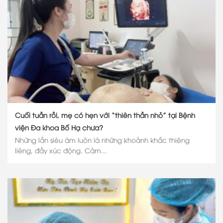
Cuối tuần rồi, mẹ có hẹn với “thiên thần nhỏ” tại Bệnh
viện Đa khoa Bố Hạ chưa?
Những lần siêu âm luôn là những khoảnh khắc thiêng
liêng, đầy xúc động. Cảm...