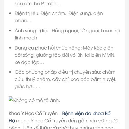
siêu âm, bó Parafin…
Điện trị liệu: Điện châm, Điện xung, điện
phân…
Ánh sáng trị liệu: Hồng ngoại, tử ngoại, Laser nội
tĩnh mạch
Dụng cụ phục hồi chức năng: Máy kéo giãn
cột sống, giường tập đối với BN tai biến MMN,
xe đạp tập…
Các phương pháp điều trị chuyên sâu: châm
cứu, thuỷ châm, cấy chỉ, xoa bóp bấm huyệt,
giác hơi……
Khoa Y Học Cổ Truyền –
Bệnh viện đa khoa Bố
Hạ
mang Y học Cổ Truyền đến gần hơn với người
bệnh, luôn kế thừa và phát huy những tinh hoa