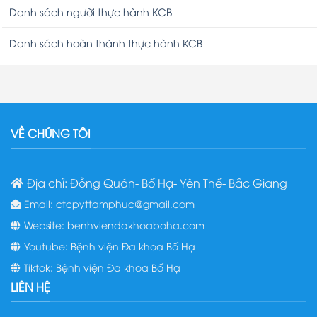
Danh sách người thực hành KCB
Danh sách hoàn thành thực hành KCB
VỀ CHÚNG TÔI
Địa chỉ: Đồng Quán- Bố Hạ- Yên Thế- Bắc Giang
Email: ctcpyttamphuc@gmail.com
Website: benhviendakhoaboha.com
Youtube: Bệnh viện Đa khoa Bố Hạ
Tiktok: Bệnh viện Đa khoa Bố Hạ
LIÊN HỆ