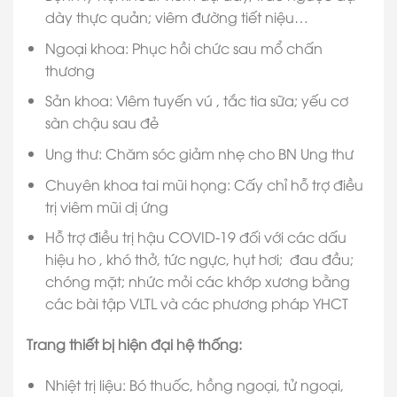
dày thực quản; viêm đường tiết niệu…
Ngoại khoa: Phục hồi chức sau mổ chấn
thương
Sản khoa: Viêm tuyến vú , tắc tia sữa; yếu cơ
sàn chậu sau đẻ
Ung thư: Chăm sóc giảm nhẹ cho BN Ung thư
Chuyên khoa tai mũi họng: Cấy chỉ hỗ trợ điều
trị viêm mũi dị ứng
Hỗ trợ điều trị hậu COVID-19 đối với các dấu
hiệu ho , khó thở, tức ngực, hụt hơi; đau đầu;
chóng mặt; nhức mỏi các khớp xương bằng
các bài tập VLTL và các phương pháp YHCT
Trang thiết bị hiện đại hệ thống:
Nhiệt trị liệu: Bó thuốc, hồng ngoại, tử ngoại,