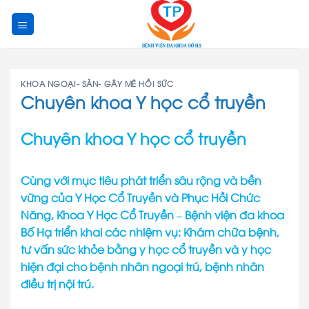
Skip
to
content
KHOA NGOẠI- SẢN- GÂY MÊ HỒI SỨC
Chuyên khoa Y học cổ truyền
Chuyên khoa Y học cổ truyền
Cùng với mục tiêu phát triển sâu rộng và bền
vững của
Y Học Cổ Truyền và Phục Hồi Chức
Năng
, Khoa Y Học Cổ Truyền –
Bệnh viện đa khoa
Bố Hạ
triển khai các nhiệm vụ: Khám chữa bệnh,
tư vấn sức khỏe bằng y học cổ truyền và y học
hiện đại cho bệnh nhân ngoại trú, bệnh nhân
điều trị nội trú.