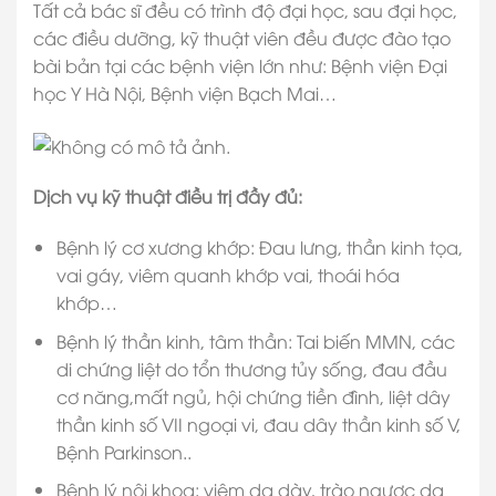
Tất cả bác sĩ đều có trình độ đại học, sau đại học,
các điều dưỡng, kỹ thuật viên đều được đào tạo
bài bản tại các bệnh viện lớn như: Bệnh viện Đại
học Y Hà Nội, Bệnh viện Bạch Mai…
Dịch vụ kỹ thuật điều trị đầy đủ:
Bệnh lý cơ xương khớp: Đau lưng, thần kinh tọa,
vai gáy, viêm quanh khớp vai, thoái hóa
khớp…
Bệnh lý thần kinh, tâm thần: Tai biến MMN, các
di chứng liệt do tổn thương tủy sống, đau đầu
cơ năng,mất ngủ, hội chứng tiền đình, liệt dây
thần kinh số VII ngoại vi, đau dây thần kinh số V,
Bệnh Parkinson..
Bệnh lý nội khoa: viêm dạ dày, trào ngược dạ