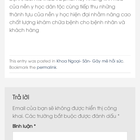
của nền y học dân tộc cùng tiếp thu những
thành tựu của nền y học hiện đại nhằm nâng cao
chất lượng khám chữa bệnh cho bệnh nhân và
khách hàng
This entry was posted in
Khoa Ngoại- Sản- Gây mê hồi sức
.
Bookmark the
permalink
.
Trả lời
Email của bạn sẽ không được hiển thị công
khai.
Các trường bắt buộc được đánh dấu
*
Bình luận
*