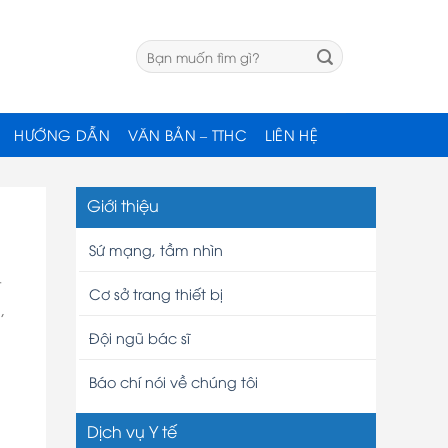
HƯỚNG DẪN
VĂN BẢN – TTHC
LIÊN HỆ
Giới thiệu
Sứ mạng, tầm nhìn
t
Cơ sở trang thiết bị
,
Đội ngũ bác sĩ
Báo chí nói về chúng tôi
Dịch vụ Y tế