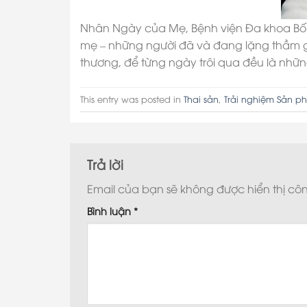
Nhân Ngày của Mẹ, Bệnh viện Đa khoa Bố Hạ
mẹ – những người đã và đang lặng thầm gi
thương, để từng ngày trôi qua đều là nhữn
This entry was posted in
Thai sản
,
Trải nghiệm Sản p
Trả lời
Email của bạn sẽ không được hiển thị côn
Bình luận
*