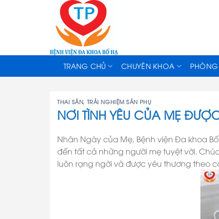
Skip
to
content
TRANG CHỦ
CHUYÊN KHOA
PHÒNG
THAI SẢN
,
TRẢI NGHIỆM SẢN PHỤ
NƠI TÌNH YÊU CỦA MẸ ĐƯỢC
Nhân Ngày của Mẹ, Bệnh viện Đa khoa Bố 
đến tất cả những người mẹ tuyệt vời. Chú
luôn rạng ngời và được yêu thương theo 