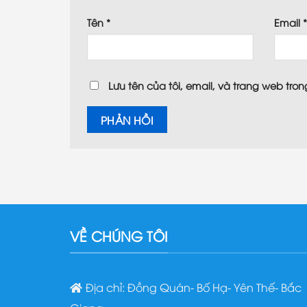
Tên
*
Email
Lưu tên của tôi, email, và trang web trong
VỀ CHÚNG TÔI
Địa chỉ: Đồng Quán- Bố Hạ- Yên Thế- Bắc