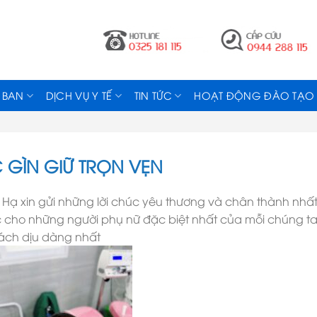
 BAN
DỊCH VỤ Y TẾ
TIN TỨC
HOẠT ĐỘNG ĐÀO TẠO
 GÌN GIỮ TRỌN VẸN
Hạ xin gửi những lời chúc yêu thương và chân thành nhấ
c cho những người phụ nữ đặc biệt nhất của mỗi chúng ta
cách dịu dàng nhất