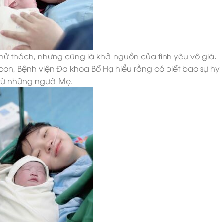
thử thách, nhưng cũng là khởi nguồn của tình yêu vô giá.
on, Bệnh viện Đa khoa Bố Hạ hiểu rằng có biết bao sự hy 
từ những người Mẹ.