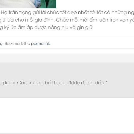
 trân trọng gửi lời chúc tốt đẹp nhất tới tất cả những n
ữ lửa cho mỗi gia đình. Chúc mỗi mái ấm luôn trọn vẹn y
g ký ức ấm áp được nâng niu và gìn giữ.
hụ
. Bookmark the
permalink
.
g khai.
Các trường bắt buộc được đánh dấu
*