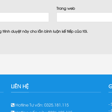
*
Trang web
 trình duyệt này cho lần bình luận kế tiếp của tôi.
LIÊN HỆ
G
-
Hotline Tư vấn: 0325.181.115
-