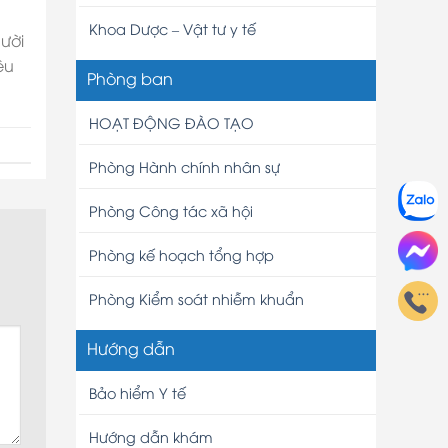
Khoa Dược – Vật tư y tế
gười
êu
Phòng ban
HOẠT ĐỘNG ĐÀO TẠO
Phòng Hành chính nhân sự
Phòng Công tác xã hội
Phòng kế hoạch tổng hợp
Phòng Kiểm soát nhiễm khuẩn
Hướng dẫn
Bảo hiểm Y tế
Hướng dẫn khám