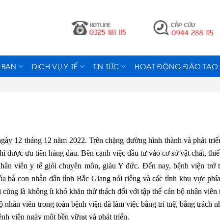
 BAN
DỊCH VỤ Y TẾ
TIN TỨC
HOẠT ĐỘNG ĐÀO TẠO
gày 12 tháng 12 năm 2022. Trên chặng đường hình thành và phát triể
í được ưu tiên hàng đầu. Bên cạnh việc đầu tư vào cơ sở vật chất, thiết
nhân viên y tế giỏi chuyên môn, giàu Y đức. Đến nay, bệnh viện trở 
a bà con nhân dân tỉnh Bắc Giang nói riêng và các tỉnh khu vực phí
i cũng là không ít khó khăn thử thách đối với tập thể cán bộ nhân viên 
ộ nhân viên trong toàn bệnh viện đã làm việc bằng trí tuệ, bằng trách n
nh viện ngày một bền vững và phát triển.