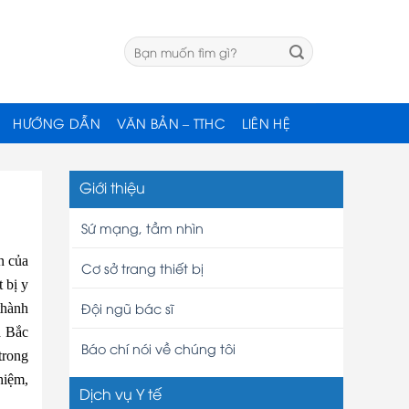
HƯỚNG DẪN
VĂN BẢN – TTHC
LIÊN HỆ
Giới thiệu
Sứ mạng, tầm nhìn
n của
Cơ sở trang thiết bị
 bị y
Đội ngũ bác sĩ
thành
a Bắc
Báo chí nói về chúng tôi
trong
hiệm,
Dịch vụ Y tế