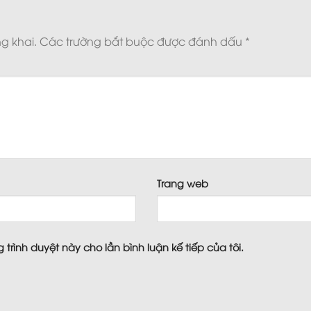
g khai.
Các trường bắt buộc được đánh dấu
*
*
Trang web
 trình duyệt này cho lần bình luận kế tiếp của tôi.