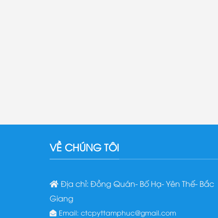
VỀ CHÚNG TÔI
Địa chỉ: Đồng Quán- Bố Hạ- Yên Thế- Bắc
Giang
Email: ctcpyttamphuc@gmail.com